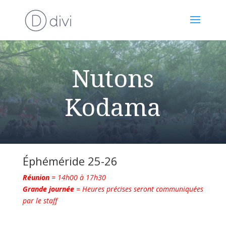
Nutons
Kodama
Éphéméride 25-26
Réunion
= 14h00 à 17h30
Grande journée
= Heures précises seront communiquées
par le staff